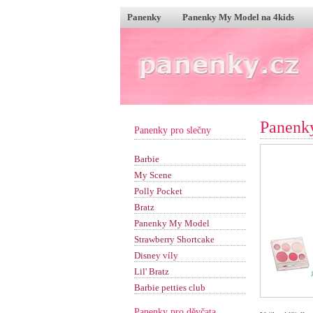
Panenky
Panenky My Model na 4kids
Panenk
Panenky pro slečny
Barbie
My Scene
Polly Pocket
Bratz
Panenky My Model
Strawberry Shortcake
Disney víly
Lil' Bratz
Barbie petties club
Panenky pro děvčata