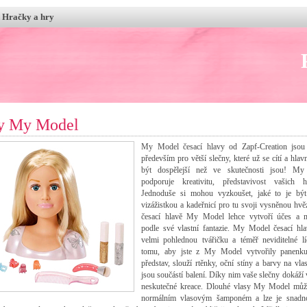
Hračky a hry
y My Model
My Model česací hlavy od Zapf-Creation jsou
především pro větší slečny, které už se cítí a hlavn
být dospělejší než ve skutečnosti jsou! M
podporuje kreativitu, představivost vašich ho
Jednoduše si mohou vyzkoušet, jaké to je bý
vizážistkou a kadeřnicí pro tu svoji vysněnou hv
česací hlavě My Model lehce vytvoří účes a 
podle své vlastní fantazie. My Model česací hla
velmi pohlednou tvářičku a téměř neviditelné lí
tomu, aby jste z My Model vytvořily panenk
představ, slouží rtěnky, oční stíny a barvy na vlas
jsou součástí balení. Díky nim vaše slečny dokáží 
neskutečné kreace. Dlouhé vlasy My Model můž
normálním vlasovým šamponém a lze je snadno