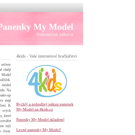
Panenky My Model
Nekonečná zábava
4kids - Vaše internetové hračkářství
 určeny
ě chtějí
y Model
lčiček.
t módní
ězdu. Na
make-up
vy mají
Rychlý a pohodlný nákup panenek
čení. K
My Model na 4kids.cz
u svých
y, které
Panenky My Model skladem!
vytvářet
ete mýt
Levné panenky My Model!
 česat.