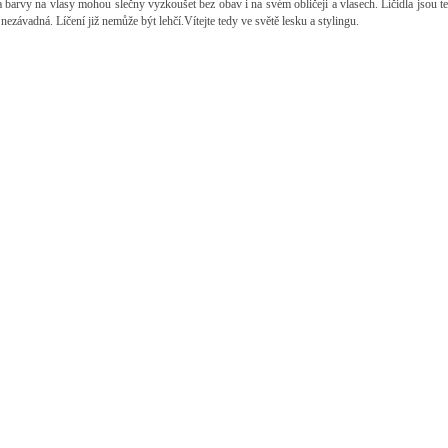
 a barvy na vlasy mohou slečny vyzkoušet bez obav i na svém obličeji a vlasech. Líčidla jsou t
 nezávadná. Líčení již nemůže být lehčí.Vítejte tedy ve světě lesku a stylingu.