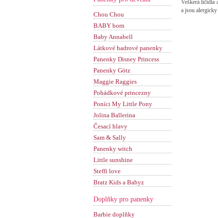
Veškerá líčidla
a jsou alergicky
Chou Chou
BABY born
Baby Annabell
Látkové hadrové panenky
Panenky Disney Princess
Panenky Götz
Maggie Raggies
Pohádkové princezny
Poníci My Little Pony
Jolina Ballerina
Česací hlavy
Sam & Sally
Panenky witch
Little sunshine
Steffi love
Bratz Kids a Babyz
Doplňky pro panenky
Barbie doplňky